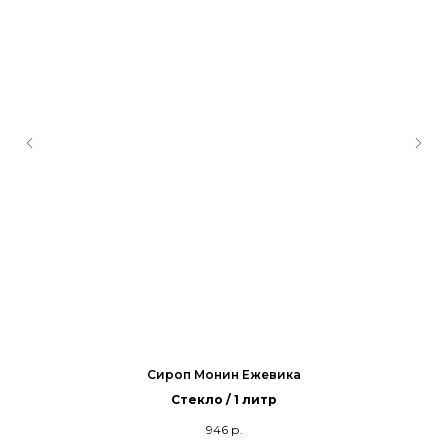
Сироп Монин Ежевика
Стекло / 1 литр
946
р.