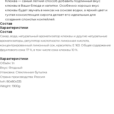
Клюква — самый легкий способ добавить подлинный вкус
клюквы в Ваши блюда и напитки. Особенно хорошо вкус
клюквы будет звучать в миксах на основе водки, а яркий цвет и
густая консистенция сиропа делает его идеальным для
создания слоистых коктейлей.
Состав
Характеристики
Состав
Сахар, вода, натуральный ароматизатор клюквы и другие натуральные
ароматизаторы, регулятор кислотности: лимонная кислота,
концентрированный лимонный сок, краситель: Е 163. Общее содержание
фруктового сока: 17 %, в том числе сока клюквы 10 %.
Характеристики
Объём: 1л
Вкус: Ягодный
Упаковка: Стеклянная бутылка
Страна производства: Россия
lwh: 80x80x335
Weight: 1900g