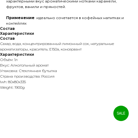
характерными вкус ароматическими нотками карамели,
фруктов, ванили и пряностей.
Применение
: идеально сочетается в кофейных напитках и
коктейлях
Состав
Характеристики
Состав
Сахар, вода, концентрированный лимонный сок, натуральные
ароматизаторы, краситель: Е150a, консервант
Характеристики
Объём: 1л
Вкус: Алкогольный аромат
Упаковка: Стеклянная бутылка
Страна производства: Россия
lwh: 80x80x335
Weight: 1900g
SALE