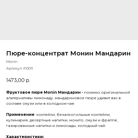
Пюре-концентрат Монин Мандарин
Monin
Артикул:
P0011
1473,00
р.
Фруктовое пюре Monin Мандарин -
помимо оригинальной
альтернативы лимонаду, мандариновое пюре удивит вас в
составе смузи или в холодном чае.
Применение
: коктейли, безалкогольные коктейли,
кулинария, десертные напитки, мохито, смузи и фраппе,
газированные напитки и лимонады, холодный чай.
Характеристики: