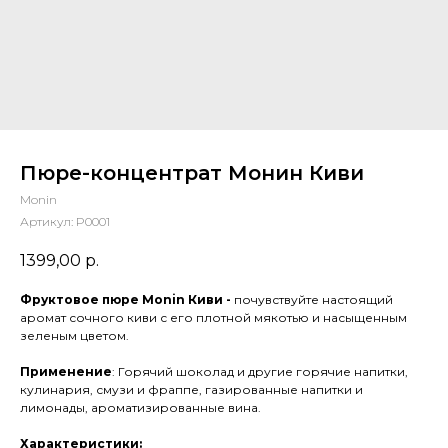
Пюре-концентрат Монин Киви
Monin
Артикул:
P0001
1399,00
р.
Фруктовое пюре Monin Киви -
почувствуйте настоящий
аромат сочного киви с его плотной мякотью и насыщенным
зеленым цветом.
Применение
: Горячий шоколад и другие горячие напитки,
кулинария, смузи и фраппе, газированные напитки и
лимонады, ароматизированные вина.
Характеристики: