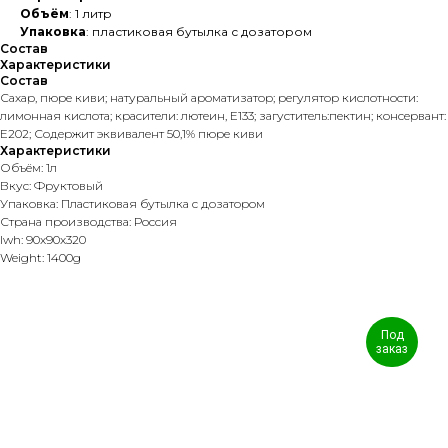
Объём
: 1 литр
Упаковка
: пластиковая бутылка с дозатором
Состав
Характеристики
Состав
Сахар, пюре киви; натуральный ароматизатор; регулятор кислотности:
лимонная кислота; красители: лютеин, Е133; загуститель:пектин; консервант:
Е202; Содержит эквивалент 50,1% пюре киви
Характеристики
Объём: 1л
Вкус: Фруктовый
Упаковка: Пластиковая бутылка с дозатором
Страна производства: Россия
lwh: 90x90x320
Weight: 1400g
Под
заказ