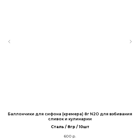
ия
Баллончики для сифона (кремера) 8г N2O для взбивания
Б
сливок и кулинарии
Сталь / 8гр / 10шт
600
р.