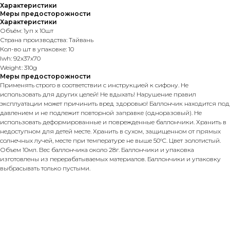
Характеристики
Меры предосторожности
Характеристики
Объём: 1уп х 10шт
Страна производства: Тайвань
Кол-во шт в упаковке: 10
lwh: 92x37x70
Weight: 310g
Меры предосторожности
Применять строго в соответствии с инструкцией к сифону. Не
использовать для других целей! Не вдыхать! Нарушение правил
эксплуатации может причинить вред здоровью! Баллончик находится под
давлением и не подлежит повторной заправке (одноразовый). Не
использовать деформированные и поврежденные баллончики. Хранить в
недоступном для детей месте. Хранить в сухом, защищенном от прямых
солнечных лучей, месте при температуре не выше 50°C. Цвет золотистый.
Объем 10мл. Вес баллончика около 28г. Баллончики и упаковка
изготовлены из перерабатываемых материалов. Баллончики и упаковку
выбрасывать только пустыми.