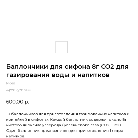
Баллончики для сифона 8г CO2 для
газирования воды и напитков
Mosa
Артикул:
M001
600,00
р.
10 баллончиков для приготовления газированных напитков и
коктейлей в сифонах. Каждый баллончик содержит около 8г
чистого диоксида углерода / углекислого газа (CO2) E290.
Один баллончик предназначен для приготовления 1 литра
напитков.